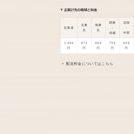
関東
北陸
北東
南東
北海道
・
・
北
北
信越
中部
1,404
972
864
756
648
円
円
円
円
円
配送料金についてはこちら