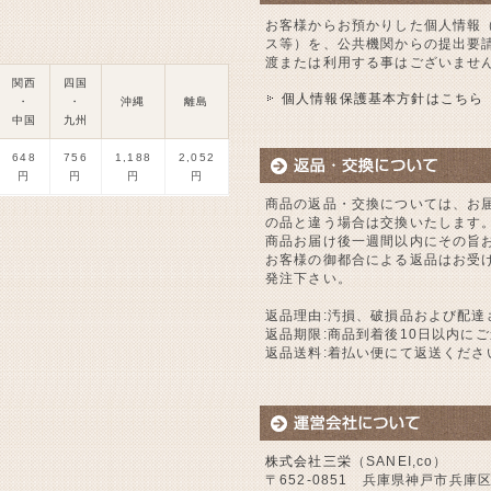
お客様からお預かりした個人情報
ス等）を、公共機関からの提出要
渡または利用する事はございませ
関西
四国
個人情報保護基本方針はこちら
・
・
沖縄
離島
中国
九州
648
756
1,188
2,052
円
円
円
円
商品の返品・交換については、お
の品と違う場合は交換いたします
商品お届け後一週間以内にその旨
お客様の御都合による返品はお受
発注下さい。
返品理由:汚損、破損品および配達
返品期限:商品到着後10日以内に
返品送料:着払い便にて返送くださ
株式会社三栄
（SANEI,co）
〒652-0851 兵庫県神戸市兵庫