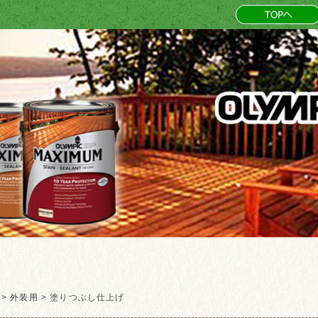
>
外装用
>
塗りつぶし仕上げ