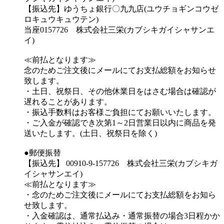
【振込先】ゆうちょ銀行〇九九店(ユウチョギンコウゼ
ロキュウキュウテン)
当座0157726 株式会社三栄(カブシキガイシャサンエ
イ)
≪前払となります≫
念のためご注文後にメールにてお支払総額をお知らせ
致します。
・土日、祝祭日、その他休業日をはさむ場合は確認が
遅れることがあります。
・振込手数料はお客様ご負担にてお願いいたします。
・ご入金が確認でき次第1～2日営業日以内に商品を発
送いたします。(土日、祝祭日を除く)
●郵便振替
【振込先】 00910-9-157726 株式会社三栄(カブシキガ
イシャサンエイ)
≪前払となります≫
・念のためご注文後にメールにてお支払総額をお知ら
せ致します。
・入金確認は、通常払込み・通常振替の場合3日程かか