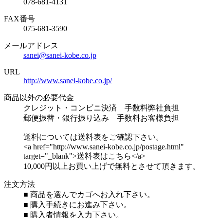
078-681-4131
FAX番号
075-681-3590
メールアドレス
sanei@sanei-kobe.co.jp
URL
http://www.sanei-kobe.co.jp/
商品以外の必要代金
クレジット・コンビニ決済 手数料弊社負担
郵便振替・銀行振り込み 手数料お客様負担
送料については送料表をご確認下さい。
<a href="http://www.sanei-kobe.co.jp/postage.html"
target="_blank">送料表はこちら</a>
10,000円以上お買い上げで無料とさせて頂きます。
注文方法
■ 商品を選んでカゴへお入れ下さい。
■ 購入手続きにお進み下さい。
■ 購入者情報を入力下さい。